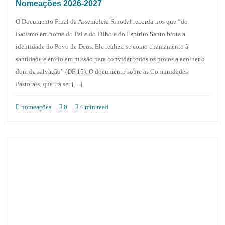
Nomeações 2026-2027
O Documento Final da Assembleia Sinodal recorda-nos que “do
Batismo em nome do Pai e do Filho e do Espírito Santo brota a
identidade do Povo de Deus. Ele realiza-se como chamamento à
santidade e envio em missão para convidar todos os povos a acolher o
dom da salvação” (DF 15). O documento sobre as Comunidades
Pastorais, que irá ser […]
nomeações
0
4 min read