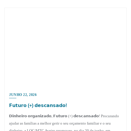
JUNHO 22, 2026
𝗙𝘂𝘁𝘂𝗿𝗼 (+) 𝗱𝗲𝘀𝗰𝗮𝗻𝘀𝗮𝗱𝗼!
𝗗𝗶𝗻𝗵𝗲𝗶𝗿𝗼 𝗼𝗿𝗴𝗮𝗻𝗶𝘇𝗮𝗱𝗼, 𝗙𝘂𝘁𝘂𝗿𝗼 (+) 𝗱𝗲𝘀𝗰𝗮𝗻𝘀𝗮𝗱𝗼! Procurando
ajudar as famílias a melhor gerir o seu orçamento familiar e o seu
dinheiro, a LOC/MTC Aveiro promoveu, no dia 20 de junho, em