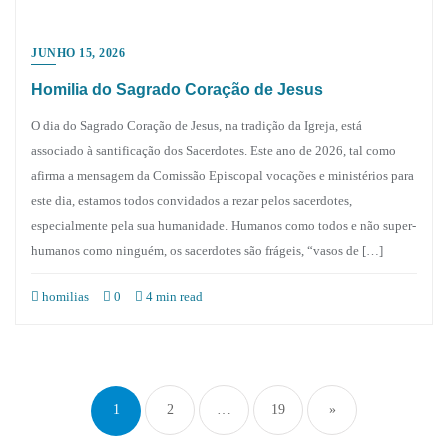
JUNHO 15, 2026
Homilia do Sagrado Coração de Jesus
O dia do Sagrado Coração de Jesus, na tradição da Igreja, está
associado à santificação dos Sacerdotes. Este ano de 2026, tal como
afirma a mensagem da Comissão Episcopal vocações e ministérios para
este dia, estamos todos convidados a rezar pelos sacerdotes,
especialmente pela sua humanidade. Humanos como todos e não super-
humanos como ninguém, os sacerdotes são frágeis, “vasos de […]
homilias
0
4 min read
Paginação
dos
1
2
…
19
»
conteúdos