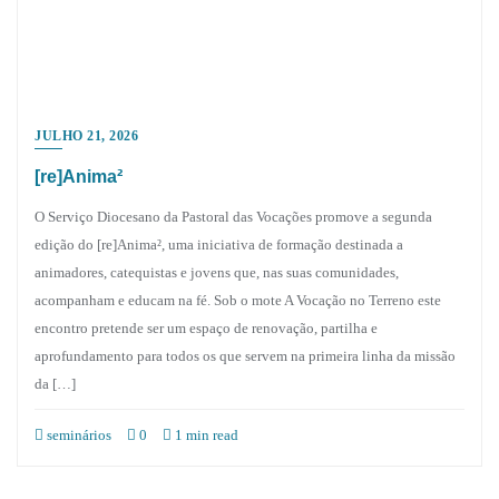
JULHO 21, 2026
[re]Anima²
O Serviço Diocesano da Pastoral das Vocações promove a segunda
edição do [re]Anima², uma iniciativa de formação destinada a
animadores, catequistas e jovens que, nas suas comunidades,
acompanham e educam na fé. Sob o mote A Vocação no Terreno este
encontro pretende ser um espaço de renovação, partilha e
aprofundamento para todos os que servem na primeira linha da missão
da […]
seminários
0
1 min read