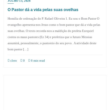
JULHO 13, 2026
O Pastor dá a vida pelas suas ovelhas
Homilia de ordenação do P. Rafael Oliveira 1. Eu sou o Bom Pastor O
evangelho apresenta-nos Jesus como o bom pastor que dá a vida pelas
suas ovelhas. O texto recorda-nos a maldição do profeta Ezequiel
contra os maus pastores (Ez 34) e profetiza que o futuro Messias
assumirá, pessoalmente, o pastoreio do seu povo. A atividade deste
bom pastor […]
clero
0
6 min read