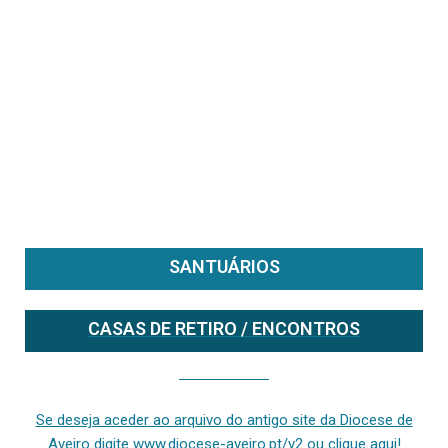
SANTUÁRIOS
CASAS DE RETIRO / ENCONTROS
Se deseja aceder ao arquivo do anterior site da diocese [ativo até fevereiro de 2024], clique aqui ou digite www.diocese-aveiro.pt/v2
Se deseja aceder ao arquivo do antigo site da Diocese de
Aveiro digite www.diocese-aveiro.pt/v2 ou clique aqui!