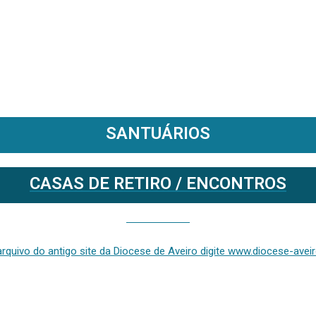
SANTUÁRIOS
CASAS DE RETIRO / ENCONTROS
Se deseja aceder ao arquivo do anterior site da diocese [ativo até fevereiro de 2024], clique aqui ou digite www.diocese-aveiro.pt/v2
rquivo do antigo site da Diocese de Aveiro digite www.diocese-aveiro