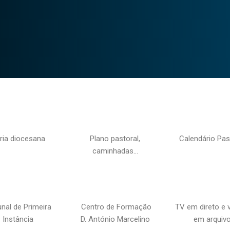
ria diocesana
Plano pastoral,
Calendário Pas
caminhadas…
unal de Primeira
Centro de Formação
TV em direto e 
Instância
D. António Marcelino
em arquiv