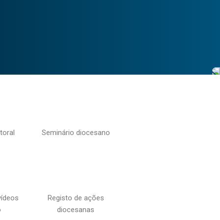
toral
Seminário diocesano
vídeos
Registo de ações
o
diocesanas