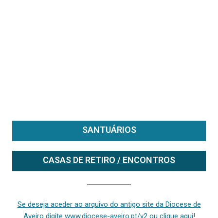
SANTUÁRIOS
CASAS DE RETIRO / ENCONTROS
Se deseja aceder ao arquivo do anterior site da diocese [ativo até fevereiro de 2024], clique aqui ou digite www.diocese-aveiro.pt/v2
Se deseja aceder ao arquivo do antigo site da Diocese de
Aveiro digite www.diocese-aveiro.pt/v2 ou clique aqui!