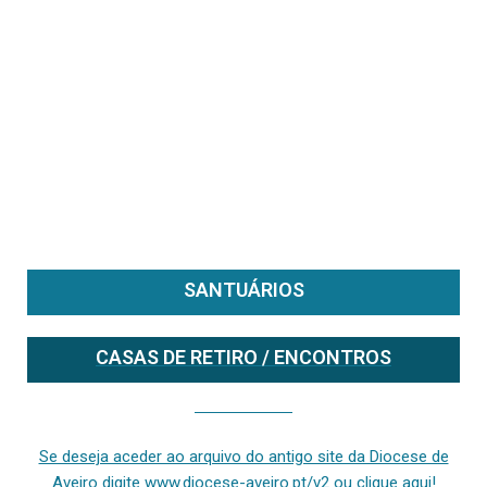
SANTUÁRIOS
CASAS DE RETIRO / ENCONTROS
Se deseja aceder ao arquivo do anterior site da diocese [ativo até fevereiro de 2024], clique aqui ou digite www.diocese-aveiro.pt/v2
Se deseja aceder ao arquivo do antigo site da Diocese de
Aveiro digite www.diocese-aveiro.pt/v2 ou clique aqui!