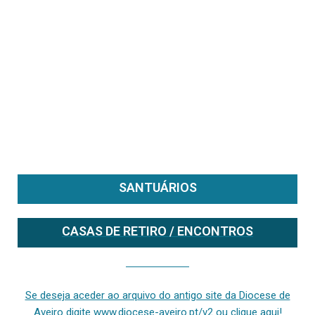
SANTUÁRIOS
CASAS DE RETIRO / ENCONTROS
Se deseja aceder ao arquivo do anterior site da diocese [ativo até fevereiro de 2024], clique aqui ou digite www.diocese-aveiro.pt/v2
Se deseja aceder ao arquivo do antigo site da Diocese de
Aveiro digite www.diocese-aveiro.pt/v2 ou clique aqui!