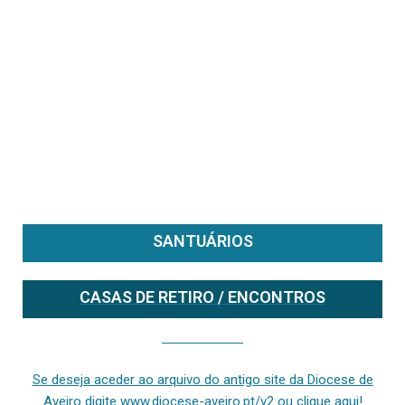
SANTUÁRIOS
CASAS DE RETIRO / ENCONTROS
Se deseja aceder ao arquivo do anterior site da diocese [ativo até fevereiro de 2024], clique aqui ou digite www.diocese-aveiro.pt/v2
Se deseja aceder ao arquivo do antigo site da Diocese de
Aveiro digite www.diocese-aveiro.pt/v2 ou clique aqui!