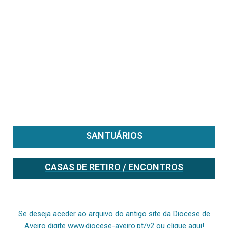
SANTUÁRIOS
CASAS DE RETIRO / ENCONTROS
Se deseja aceder ao arquivo do anterior site da diocese [ativo até fevereiro de 2024], clique aqui ou digite www.diocese-aveiro.pt/v2
Se deseja aceder ao arquivo do antigo site da Diocese de
Aveiro digite www.diocese-aveiro.pt/v2 ou clique aqui!