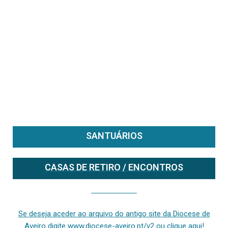
SANTUÁRIOS
CASAS DE RETIRO / ENCONTROS
Se deseja aceder ao arquivo do anterior site da diocese [ativo até fevereiro de 2024], clique aqui ou digite www.diocese-aveiro.pt/v2
Se deseja aceder ao arquivo do antigo site da Diocese de
Aveiro digite www.diocese-aveiro.pt/v2 ou clique aqui!