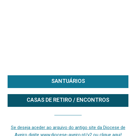
SANTUÁRIOS
CASAS DE RETIRO / ENCONTROS
Se deseja aceder ao arquivo do anterior site da diocese [ativo até fevereiro de 2024], clique aqui ou digite www.diocese-aveiro.pt/v2
Se deseja aceder ao arquivo do antigo site da Diocese de
Aveiro digite www.diocese-aveiro.pt/v2 ou clique aqui!