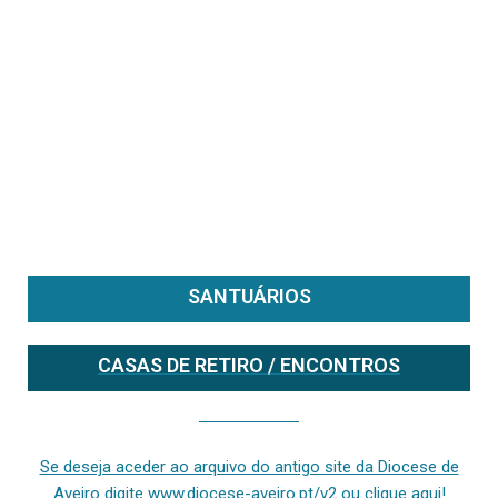
SANTUÁRIOS
CASAS DE RETIRO / ENCONTROS
Se deseja aceder ao arquivo do anterior site da diocese [ativo até fevereiro de 2024], clique aqui ou digite www.diocese-aveiro.pt/v2
Se deseja aceder ao arquivo do antigo site da Diocese de
Aveiro digite www.diocese-aveiro.pt/v2 ou clique aqui!