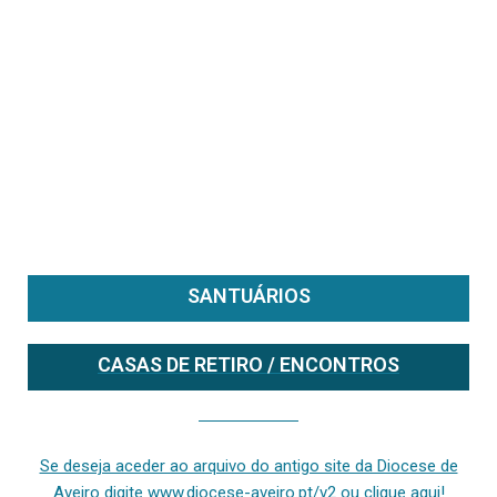
SANTUÁRIOS
CASAS DE RETIRO / ENCONTROS
Se deseja aceder ao arquivo do anterior site da diocese [ativo até fevereiro de 2024], clique aqui ou digite www.diocese-aveiro.pt/v2
Se deseja aceder ao arquivo do antigo site da Diocese de
Aveiro digite www.diocese-aveiro.pt/v2 ou clique aqui!