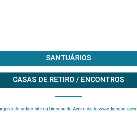
SANTUÁRIOS
CASAS DE RETIRO / ENCONTROS
Se deseja aceder ao arquivo do anterior site da diocese [ativo até fevereiro de 2024], clique aqui ou digite www.diocese-aveiro.pt/v2
rquivo do antigo site da Diocese de Aveiro digite www.diocese-aveiro