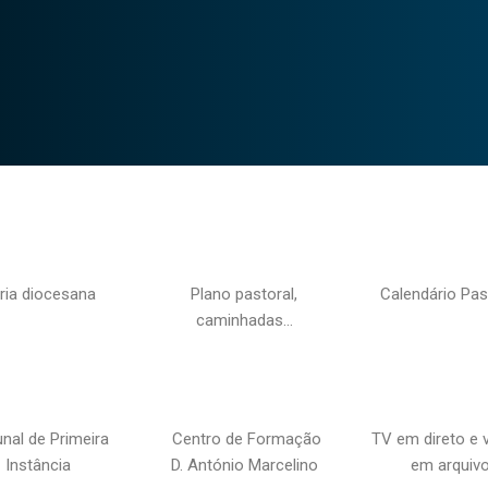
ria diocesana
Plano pastoral,
Calendário Pas
caminhadas…
unal de Primeira
Centro de Formação
TV em direto e 
Instância
D. António Marcelino
em arquiv