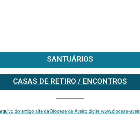
SANTUÁRIOS
CASAS DE RETIRO / ENCONTROS
Se deseja aceder ao arquivo do anterior site da diocese [ativo até fevereiro de 2024], clique aqui ou digite www.diocese-aveiro.pt/v2
rquivo do antigo site da Diocese de Aveiro digite www.diocese-aveiro