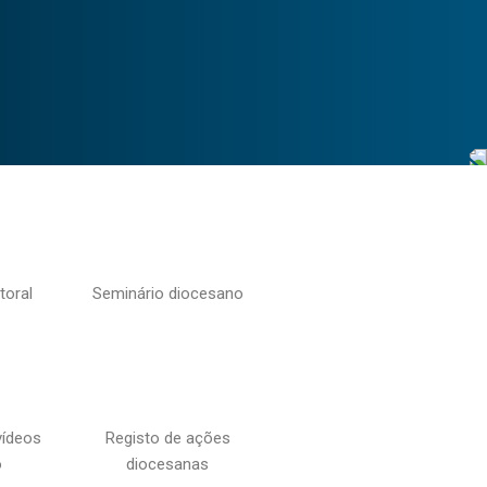
toral
Seminário diocesano
vídeos
Registo de ações
o
diocesanas