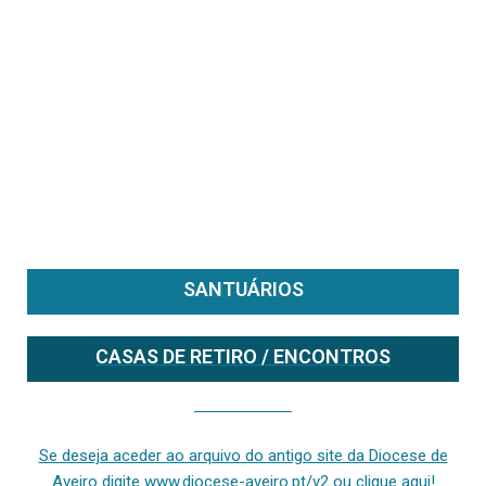
SANTUÁRIOS
CASAS DE RETIRO / ENCONTROS
Se deseja aceder ao arquivo do anterior site da diocese [ativo até fevereiro de 2024], clique aqui ou digite www.diocese-aveiro.pt/v2
Se deseja aceder ao arquivo do antigo site da Diocese de
Aveiro digite www.diocese-aveiro.pt/v2 ou clique aqui!