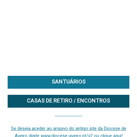
SANTUÁRIOS
CASAS DE RETIRO / ENCONTROS
Se deseja aceder ao arquivo do anterior site da diocese [ativo até fevereiro de 2024], clique aqui ou digite www.diocese-aveiro.pt/v2
Se deseja aceder ao arquivo do antigo site da Diocese de
Aveiro digite www.diocese-aveiro.pt/v2 ou clique aqui!