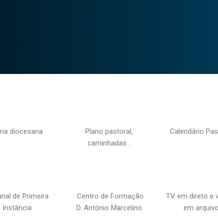
ria diocesana
Plano pastoral,
Calendário Pas
caminhadas…
unal de Primeira
Centro de Formação
TV em direto e 
Instância
D. António Marcelino
em arquiv