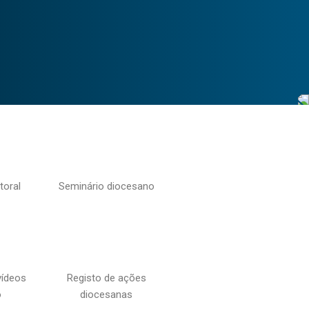
toral
Seminário diocesano
vídeos
Registo de ações
o
diocesanas