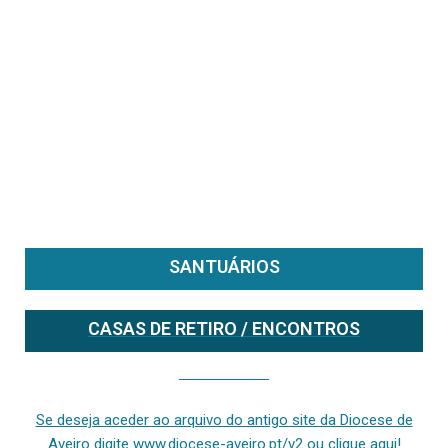
SANTUÁRIOS
CASAS DE RETIRO / ENCONTROS
Se deseja aceder ao arquivo do anterior site da diocese [ativo até fevereiro de 2024], clique aqui ou digite www.diocese-aveiro.pt/v2
Se deseja aceder ao arquivo do antigo site da Diocese de
Aveiro digite www.diocese-aveiro.pt/v2 ou clique aqui!