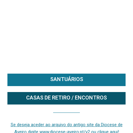
SANTUÁRIOS
CASAS DE RETIRO / ENCONTROS
Se deseja aceder ao arquivo do anterior site da diocese [ativo até fevereiro de 2024], clique aqui ou digite www.diocese-aveiro.pt/v2
Se deseja aceder ao arquivo do antigo site da Diocese de
Aveiro digite www.diocese-aveiro.pt/v2 ou clique aqui!