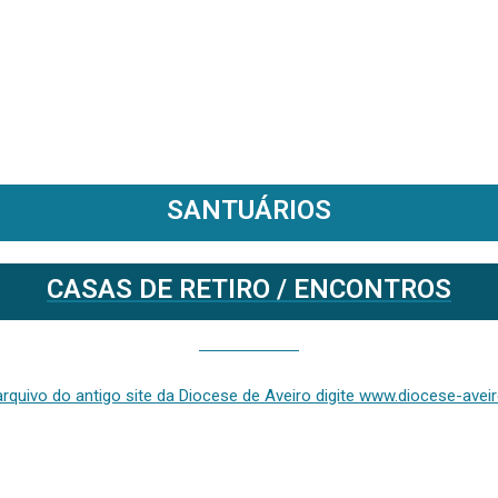
SANTUÁRIOS
CASAS DE RETIRO / ENCONTROS
Se deseja aceder ao arquivo do anterior site da diocese [ativo até fevereiro de 2024], clique aqui ou digite www.diocese-aveiro.pt/v2
rquivo do antigo site da Diocese de Aveiro digite www.diocese-aveiro