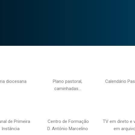
ria diocesana
Plano pastoral,
Calendário Pas
caminhadas…
unal de Primeira
Centro de Formação
TV em direto e 
Instância
D. António Marcelino
em arquiv