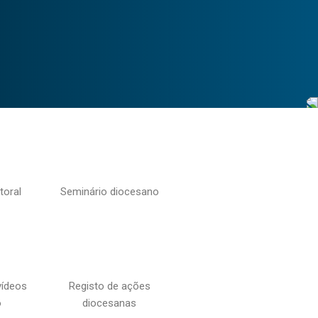
toral
Seminário diocesano
vídeos
Registo de ações
o
diocesanas