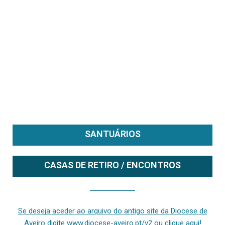
SANTUÁRIOS
CASAS DE RETIRO / ENCONTROS
Se deseja aceder ao arquivo do anterior site da diocese [ativo até fevereiro de 2024], clique aqui ou digite www.diocese-aveiro.pt/v2
Se deseja aceder ao arquivo do antigo site da Diocese de
Aveiro digite www.diocese-aveiro.pt/v2 ou clique aqui!