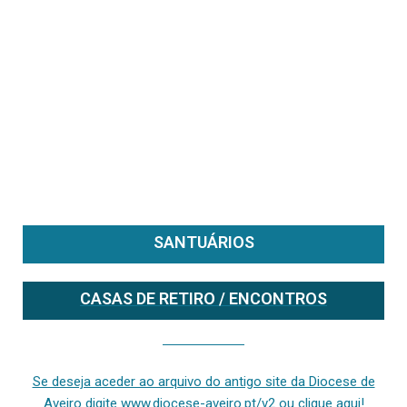
SANTUÁRIOS
CASAS DE RETIRO / ENCONTROS
Se deseja aceder ao arquivo do anterior site da diocese [ativo até fevereiro de 2024], clique aqui ou digite www.diocese-aveiro.pt/v2
Se deseja aceder ao arquivo do antigo site da Diocese de
Aveiro digite www.diocese-aveiro.pt/v2 ou clique aqui!