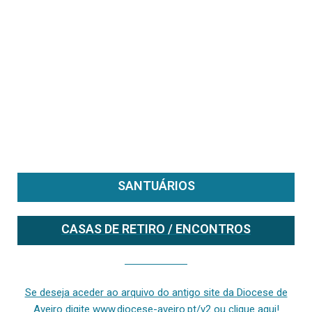
SANTUÁRIOS
CASAS DE RETIRO / ENCONTROS
Se deseja aceder ao arquivo do anterior site da diocese [ativo até fevereiro de 2024], clique aqui ou digite www.diocese-aveiro.pt/v2
Se deseja aceder ao arquivo do antigo site da Diocese de
Aveiro digite www.diocese-aveiro.pt/v2 ou clique aqui!