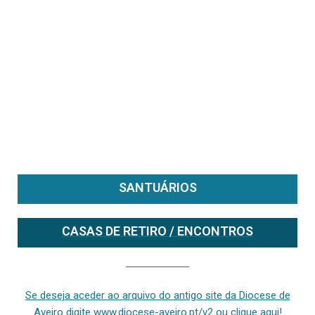
SANTUÁRIOS
CASAS DE RETIRO / ENCONTROS
Se deseja aceder ao arquivo do anterior site da diocese [ativo até fevereiro de 2024], clique aqui ou digite www.diocese-aveiro.pt/v2
Se deseja aceder ao arquivo do antigo site da Diocese de
Aveiro digite www.diocese-aveiro.pt/v2 ou clique aqui!