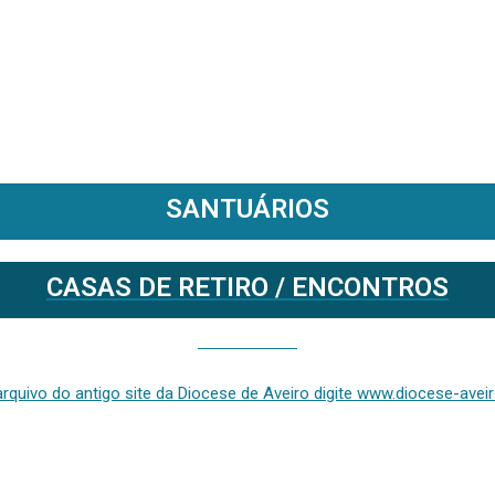
SANTUÁRIOS
CASAS DE RETIRO / ENCONTROS
Se deseja aceder ao arquivo do anterior site da diocese [ativo até fevereiro de 2024], clique aqui ou digite www.diocese-aveiro.pt/v2
rquivo do antigo site da Diocese de Aveiro digite www.diocese-aveiro