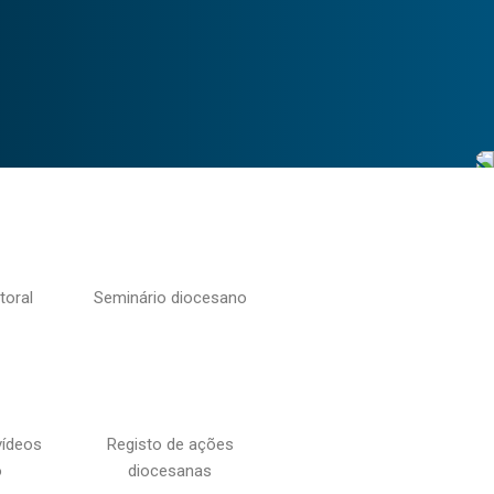
toral
Seminário diocesano
vídeos
Registo de ações
o
diocesanas