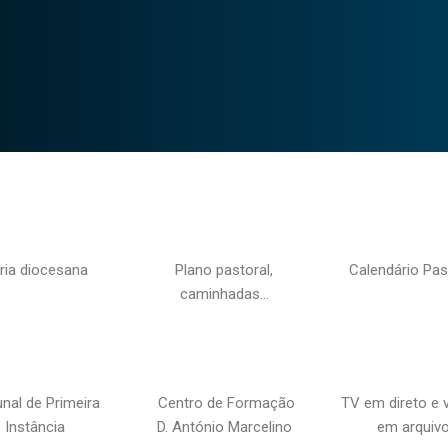
ria diocesana
Plano pastoral,
Calendário Pas
caminhadas…
unal de Primeira
Centro de Formação
TV em direto e 
Instância
D. António Marcelino
em arquiv