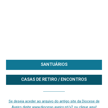
SANTUÁRIOS
CASAS DE RETIRO / ENCONTROS
Se deseja aceder ao arquivo do anterior site da diocese [ativo até fevereiro de 2024], clique aqui ou digite www.diocese-aveiro.pt/v2
Se deseja aceder ao arquivo do antigo site da Diocese de
Aveiro digite www.diocese-aveiro.pt/v2 ou clique aqui!