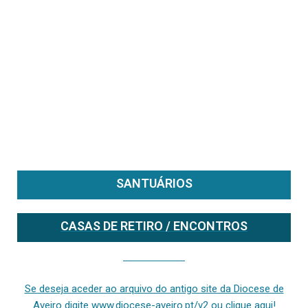
SANTUÁRIOS
CASAS DE RETIRO / ENCONTROS
Se deseja aceder ao arquivo do anterior site da diocese [ativo até fevereiro de 2024], clique aqui ou digite www.diocese-aveiro.pt/v2
Se deseja aceder ao arquivo do antigo site da Diocese de
Aveiro digite www.diocese-aveiro.pt/v2 ou clique aqui!