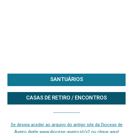
SANTUÁRIOS
CASAS DE RETIRO / ENCONTROS
Se deseja aceder ao arquivo do anterior site da diocese [ativo até fevereiro de 2024], clique aqui ou digite www.diocese-aveiro.pt/v2
Se deseja aceder ao arquivo do antigo site da Diocese de
Aveiro digite www.diocese-aveiro.pt/v2 ou clique aqui!