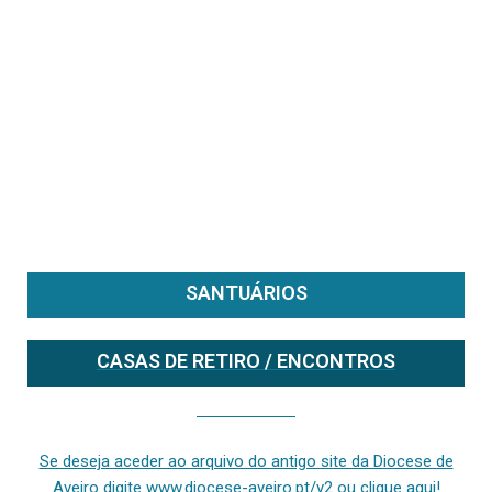
SANTUÁRIOS
CASAS DE RETIRO / ENCONTROS
Se deseja aceder ao arquivo do anterior site da diocese [ativo até fevereiro de 2024], clique aqui ou digite www.diocese-aveiro.pt/v2
Se deseja aceder ao arquivo do antigo site da Diocese de
Aveiro digite www.diocese-aveiro.pt/v2 ou clique aqui!