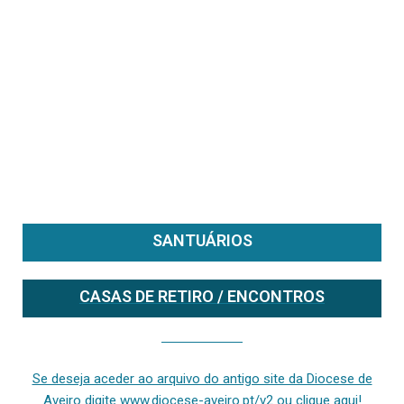
SANTUÁRIOS
CASAS DE RETIRO / ENCONTROS
Se deseja aceder ao arquivo do anterior site da diocese [ativo até fevereiro de 2024], clique aqui ou digite www.diocese-aveiro.pt/v2
Se deseja aceder ao arquivo do antigo site da Diocese de
Aveiro digite www.diocese-aveiro.pt/v2 ou clique aqui!