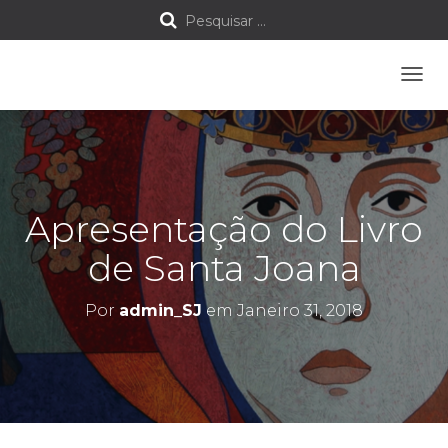
P
Pesquisar …
e
A
s
L
T
q
E
R
u
N
A
Apresentação do Livro
i
R
A
de Santa Joana
s
N
A
a
V
Por
admin_SJ
em
Janeiro 31, 2018
E
G
r
A
Ç
p
Ã
O
o