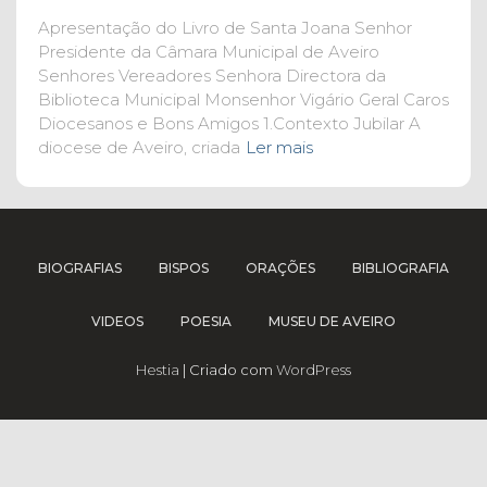
Apresentação do Livro de Santa Joana Senhor
Presidente da Câmara Municipal de Aveiro
Senhores Vereadores Senhora Directora da
Biblioteca Municipal Monsenhor Vigário Geral Caros
Diocesanos e Bons Amigos 1.Contexto Jubilar A
diocese de Aveiro, criada
Ler mais
BIOGRAFIAS
BISPOS
ORAÇÕES
BIBLIOGRAFIA
VIDEOS
POESIA
MUSEU DE AVEIRO
Hestia
| Criado com
WordPress