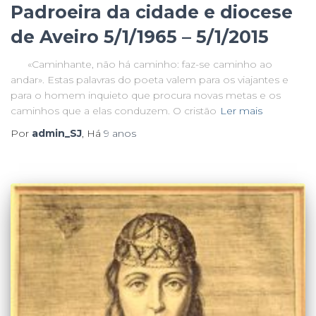
Padroeira da cidade e diocese
r
de Aveiro 5/1/1965 – 5/1/2015
:
«Caminhante, não há caminho: faz-se caminho ao
andar». Estas palavras do poeta valem para os viajantes e
para o homem inquieto que procura novas metas e os
caminhos que a elas conduzem. O cristão
Ler mais
Por
admin_SJ
, Há
9 anos