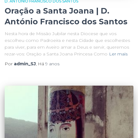
D. ANTÓNIO FRANCISCO DOS SANTOS
Oração a Santa Joana | D.
António Francisco dos Santos
Nesta hora de Missão Jubilar nesta Diocese que vos
escolheu como Padroeira e nesta Cidade que escolhestes
para viver, para em Aveiro amar a Deus e servir, queremos
rezar-vos: Oração a Santa Joana Princesa Como
Ler mais
Por
admin_SJ
, Há
9 anos