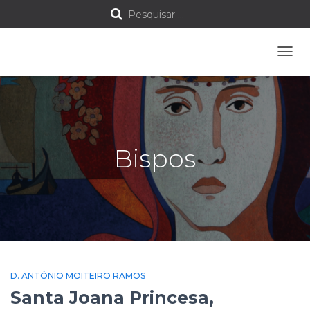
P
Pesquisar …
e
ALTE
s
A
NAVE
q
u
Bispos
i
s
a
r
p
D. ANTÓNIO MOITEIRO RAMOS
o
Santa Joana Princesa,