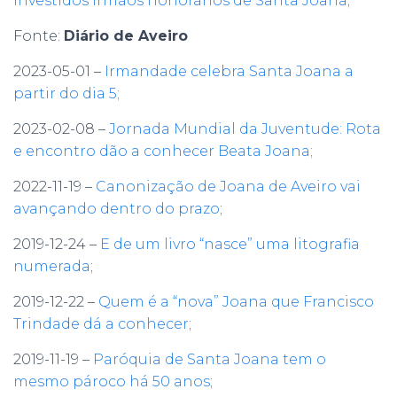
investidos irmãos honorários de Santa Joana
;
Fonte:
Diário de Aveiro
2023-05-01 –
Irmandade celebra Santa Joana a
partir do dia 5;
2023-02-08 –
Jornada Mundial da Juventude: Rota
e encontro dão a conhecer Beata Joana;
2022-11-19 –
Canonização de Joana de Aveiro vai
avançando dentro do prazo
;
2019-12-24 –
E de um livro “nasce” uma litografia
numerada
;
2019-12-22 –
Quem é a “nova” Joana que Francisco
Trindade dá a conhecer
;
2019-11-19 –
Paróquia de Santa Joana tem o
mesmo pároco há 50 anos
;