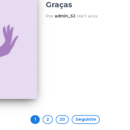
Graças
Por
admin_SJ
, Há
9 anos
1
2
20
Seguinte