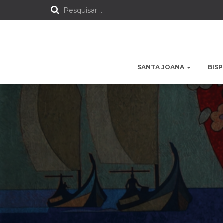
P
Pesquisar …
e
s
SANTA JOANA
BIS
q
u
i
s
a
r
p
o