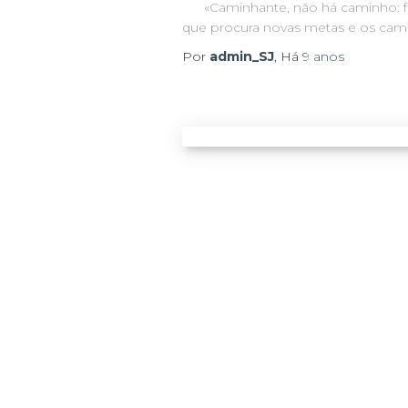
«Caminhante, não há caminho: faz-
que procura novas metas e os cami
Por
admin_SJ
, Há
9 anos