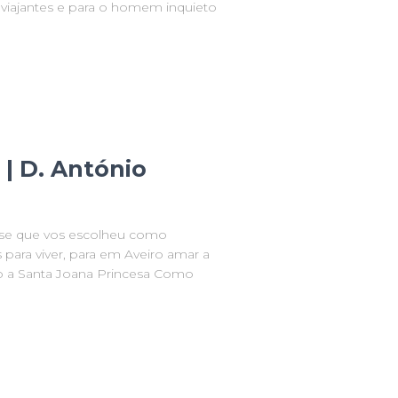
viajantes e para o homem inquieto
| D. António
cese que vos escolheu como
 para viver, para em Aveiro amar a
ão a Santa Joana Princesa Como