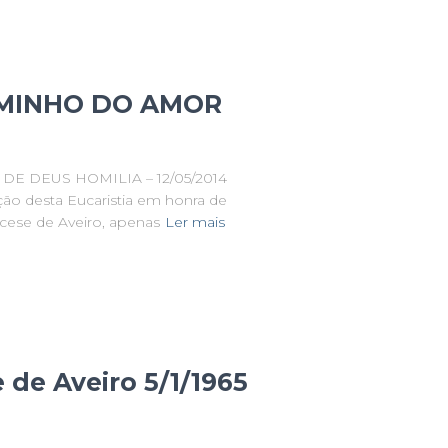
MINHO DO AMOR
 DEUS HOMILIA – 12/05/2014
ração desta Eucaristia em honra de
ocese de Aveiro, apenas
Ler mais
 de Aveiro 5/1/1965