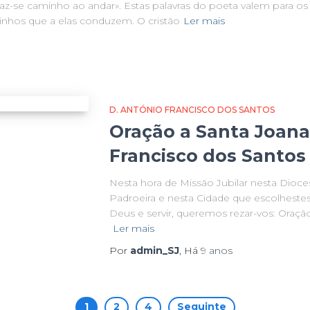
se caminho ao andar». Estas palavras do poeta valem para os 
nhos que a elas conduzem. O cristão
Ler mais
D. ANTÓNIO FRANCISCO DOS SANTOS
Oração a Santa Joana 
Francisco dos Santos
Nesta hora de Missão Jubilar nesta Dio
Padroeira e nesta Cidade que escolhestes
Deus e servir, queremos rezar-vos: Oraç
Ler mais
Por
admin_SJ
, Há
9 anos
1
2
4
Seguinte