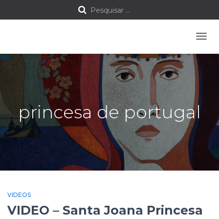
P
Pesquisar …
e
ALTE
s
A
NAVE
q
u
princesa de portugal
i
s
a
r
p
VIDEOS
o
VIDEO – Santa Joana Princesa