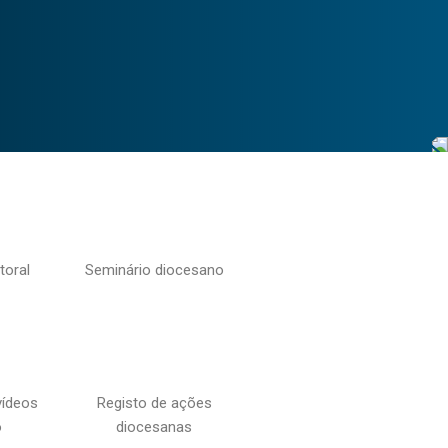
toral
Seminário diocesano
vídeos
Registo de ações
o
diocesanas