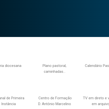
ria diocesana
Plano pastoral,
Calendário Pas
caminhadas…
unal de Primeira
Centro de Formação
TV em direto e 
Instância
D. António Marcelino
em arquiv