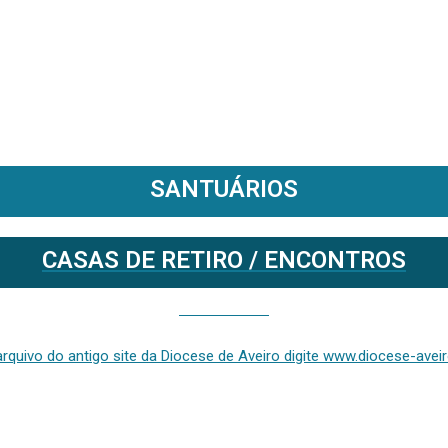
SANTUÁRIOS
CASAS DE RETIRO / ENCONTROS
Se deseja aceder ao arquivo do anterior site da diocese [ativo até fevereiro de 2024], clique aqui ou digite www.diocese-aveiro.pt/v2
rquivo do antigo site da Diocese de Aveiro digite www.diocese-aveiro