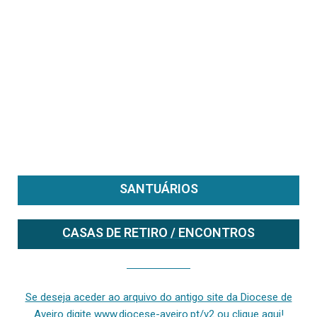
SANTUÁRIOS
CASAS DE RETIRO / ENCONTROS
Se deseja aceder ao arquivo do anterior site da diocese [ativo até fevereiro de 2024], clique aqui ou digite www.diocese-aveiro.pt/v2
Se deseja aceder ao arquivo do antigo site da Diocese de
Aveiro digite www.diocese-aveiro.pt/v2 ou clique aqui!