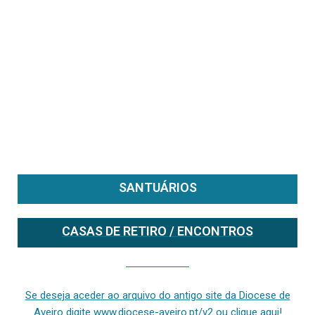
SANTUÁRIOS
CASAS DE RETIRO / ENCONTROS
Se deseja aceder ao arquivo do anterior site da diocese [ativo até fevereiro de 2024], clique aqui ou digite www.diocese-aveiro.pt/v2
Se deseja aceder ao arquivo do antigo site da Diocese de
Aveiro digite www.diocese-aveiro.pt/v2 ou clique aqui!