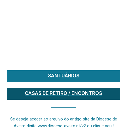
SANTUÁRIOS
CASAS DE RETIRO / ENCONTROS
Se deseja aceder ao arquivo do anterior site da diocese [ativo até fevereiro de 2024], clique aqui ou digite www.diocese-aveiro.pt/v2
Se deseja aceder ao arquivo do antigo site da Diocese de
Aveiro digite www.diocese-aveiro.pt/v2 ou clique aqui!