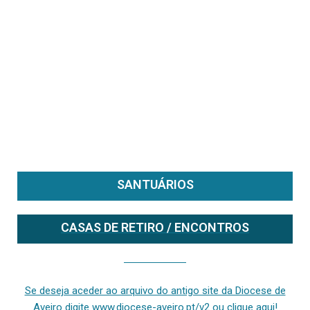
SANTUÁRIOS
CASAS DE RETIRO / ENCONTROS
Se deseja aceder ao arquivo do anterior site da diocese [ativo até fevereiro de 2024], clique aqui ou digite www.diocese-aveiro.pt/v2
Se deseja aceder ao arquivo do antigo site da Diocese de
Aveiro digite www.diocese-aveiro.pt/v2 ou clique aqui!