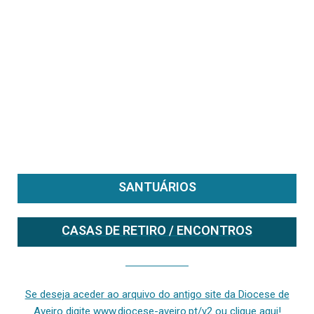
SANTUÁRIOS
CASAS DE RETIRO / ENCONTROS
Se deseja aceder ao arquivo do anterior site da diocese [ativo até fevereiro de 2024], clique aqui ou digite www.diocese-aveiro.pt/v2
Se deseja aceder ao arquivo do antigo site da Diocese de
Aveiro digite www.diocese-aveiro.pt/v2 ou clique aqui!