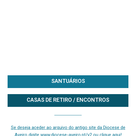
SANTUÁRIOS
CASAS DE RETIRO / ENCONTROS
Se deseja aceder ao arquivo do anterior site da diocese [ativo até fevereiro de 2024], clique aqui ou digite www.diocese-aveiro.pt/v2
Se deseja aceder ao arquivo do antigo site da Diocese de
Aveiro digite www.diocese-aveiro.pt/v2 ou clique aqui!