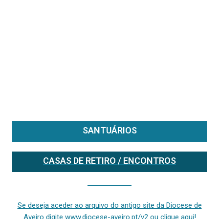
SANTUÁRIOS
CASAS DE RETIRO / ENCONTROS
Se deseja aceder ao arquivo do anterior site da diocese [ativo até fevereiro de 2024], clique aqui ou digite www.diocese-aveiro.pt/v2
Se deseja aceder ao arquivo do antigo site da Diocese de
Aveiro digite www.diocese-aveiro.pt/v2 ou clique aqui!