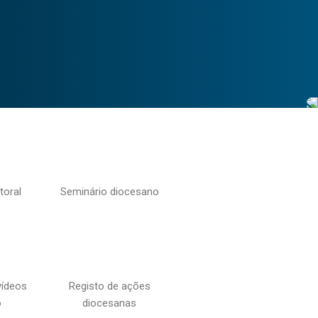
toral
Seminário diocesano
vídeos
Registo de ações
o
diocesanas