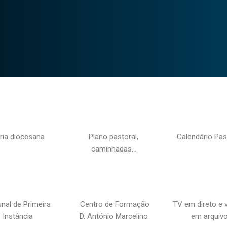
ria diocesana
Plano pastoral,
Calendário Pas
caminhadas…
unal de Primeira
Centro de Formação
TV em direto e 
Instância
D. António Marcelino
em arquiv