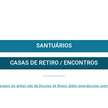
SANTUÁRIOS
CASAS DE RETIRO / ENCONTROS
Se deseja aceder ao arquivo do anterior site da diocese [ativo até fevereiro de 2024], clique aqui ou digite www.diocese-aveiro.pt/v2
rquivo do antigo site da Diocese de Aveiro digite www.diocese-aveiro