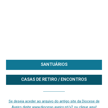
SANTUÁRIOS
CASAS DE RETIRO / ENCONTROS
Se deseja aceder ao arquivo do anterior site da diocese [ativo até fevereiro de 2024], clique aqui ou digite www.diocese-aveiro.pt/v2
Se deseja aceder ao arquivo do antigo site da Diocese de
Aveiro digite www.diocese-aveiro.pt/v2 ou clique aqui!