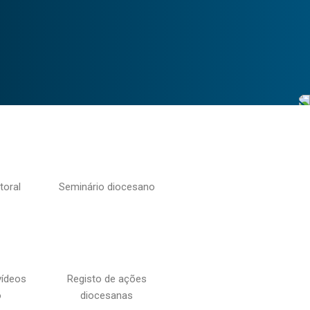
toral
Seminário diocesano
vídeos
Registo de ações
o
diocesanas