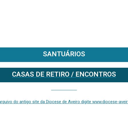
SANTUÁRIOS
CASAS DE RETIRO / ENCONTROS
Se deseja aceder ao arquivo do anterior site da diocese [ativo até fevereiro de 2024], clique aqui ou digite www.diocese-aveiro.pt/v2
rquivo do antigo site da Diocese de Aveiro digite www.diocese-aveiro