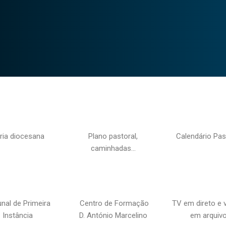
ria diocesana
Plano pastoral,
Calendário Pas
caminhadas…
unal de Primeira
Centro de Formação
TV em direto e 
Instância
D. António Marcelino
em arquiv