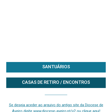
SANTUÁRIOS
CASAS DE RETIRO / ENCONTROS
Se deseja aceder ao arquivo do anterior site da diocese [ativo até fevereiro de 2024], clique aqui ou digite www.diocese-aveiro.pt/v2
Se deseja aceder ao arquivo do antigo site da Diocese de
Aveiro digite www.diocese-aveiro.pt/v2 ou clique aqui!