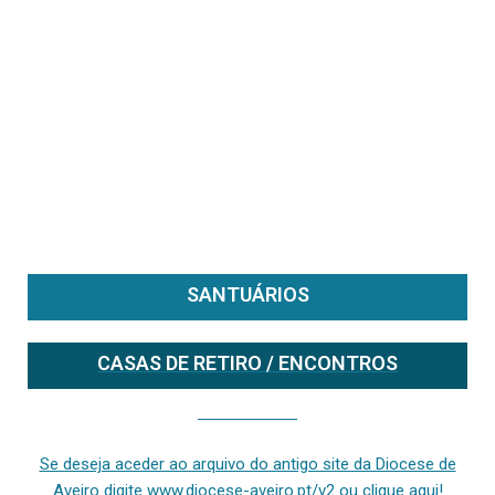
SANTUÁRIOS
CASAS DE RETIRO / ENCONTROS
Se deseja aceder ao arquivo do anterior site da diocese [ativo até fevereiro de 2024], clique aqui ou digite www.diocese-aveiro.pt/v2
Se deseja aceder ao arquivo do antigo site da Diocese de
Aveiro digite www.diocese-aveiro.pt/v2 ou clique aqui!